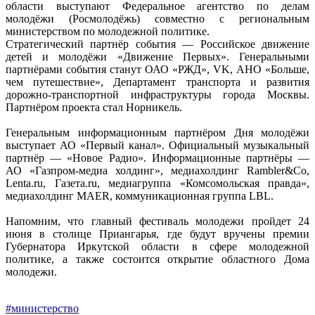
области выступают Федеральное агентство по делам
молодёжи (Росмолодёжь) совместно с региональным
министерством по молодежной политике.
Стратегический партнёр события — Российское движение
детей и молодёжи «Движение Первых». Генеральными
партнёрами события станут ОАО «РЖД», VK, АНО «Больше,
чем путешествие», Департамент транспорта и развития
дорожно-транспортной инфраструктуры города Москвы.
Партнёром проекта стал Норникель.
Генеральным информационным партнёром Дня молодёжи
выступает АО «Первый канал». Официальный музыкальный
партнёр — «Новое Радио». Информационные партнёры —
АО «Газпром-медиа холдинг», медиахолдинг Rambler&Co,
Lenta.ru, Газета.ru, медиагруппа «Комсомольская правда»,
медиахолдинг MAER, коммуникационная группа LBL.
Напомним, что главный фестиваль молодежи пройдет 24
июня в столице Приангарья, где будут вручены премии
Губернатора Иркутской области в сфере молодежной
политике, а также состоится открытие областного Дома
молодежи.
#министерство